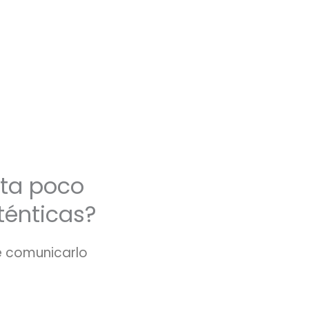
*
rta poco
ténticas?
de comunicarlo