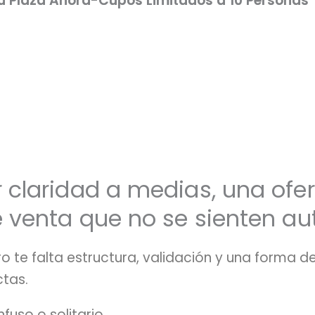
u Plaza Ahora-Cupos Limitados a 10 Personas
 claridad a medias, una ofe
e venta que no se sienten au
o te falta estructura, validación y una forma 
ctas.
uso o solitario.