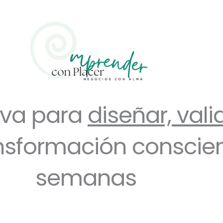
iva para
diseñar, vali
sformación conscient
semanas